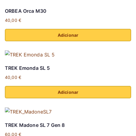
ORBEA Orca M30
40,00
€
Adicionar
This
product
has
TREK Emonda SL 5
multiple
40,00
€
variants.
The
Adicionar
options
This
may
product
be
has
chosen
TREK Madone SL 7 Gen 8
multiple
on
60,00
€