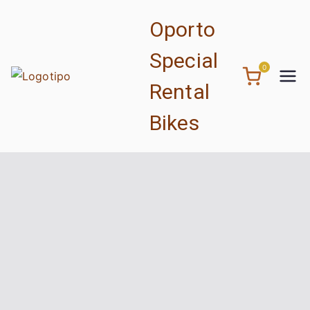
Saltar
Oporto
para
o
Special
conteúdo
0
Rental
Bikes