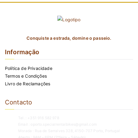
Conquiste a estrada, domine o passeio.
Informação
Política de Privacidade
Termos e Condições
Livro de Reclamações
Contacto
Tel. : +351 916 582 978
Email : oporto.specialrentalbikes@gmail.com
Morada : Rua de Serralves 328, 4150-707 Porto, Portugal
Aberto : 9AM – 6PM (2ºfeira – Sábado)