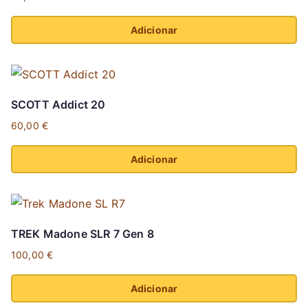
variants.
the
The
product
Adicionar
options
page
This
may
product
be
has
chosen
SCOTT Addict 20
multiple
on
60,00
€
variants.
the
The
product
Adicionar
options
page
This
may
product
be
has
chosen
TREK Madone SLR 7 Gen 8
multiple
on
100,00
€
variants.
the
The
product
Adicionar
options
page