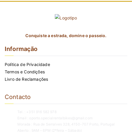
Conquiste a estrada, domine o passeio.
Informação
Política de Privacidade
Termos e Condições
Livro de Reclamações
Contacto
Tel. : +351 916 582 978
Email : oporto.specialrentalbikes@gmail.com
Morada : Rua de Serralves 328, 4150-707 Porto, Portugal
Aberto : 9AM – 6PM (2ºfeira – Sábado)