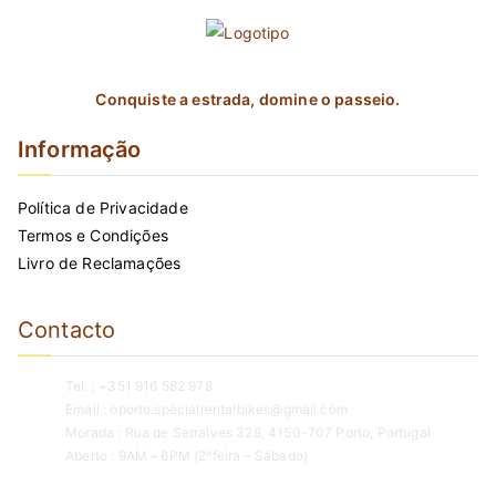
Conquiste a estrada, domine o passeio.
Informação
Política de Privacidade
Termos e Condições
Livro de Reclamações
Contacto
Tel. : +351 916 582 978
Email : oporto.specialrentalbikes@gmail.com
Morada : Rua de Serralves 328, 4150-707 Porto, Portugal
Aberto : 9AM – 6PM (2ºfeira – Sábado)