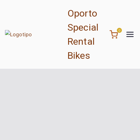
Saltar
Oporto
para
o
Special
conteúdo
0
Rental
Bikes