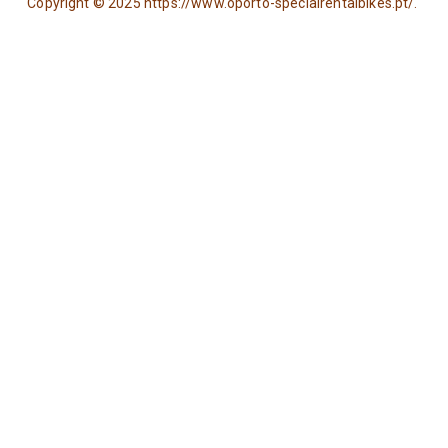
Copyright © 2025 https://www.oporto-specialrentalbikes.pt/.