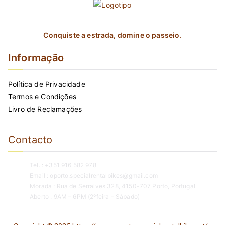
on
the
Conquiste a estrada, domine o passeio.
product
page
Informação
Política de Privacidade
Termos e Condições
Livro de Reclamações
Contacto
Tel. : +351 916 582 978
Email : oporto.specialrentalbikes@gmail.com
Morada : Rua de Serralves 328, 4150-707 Porto, Portugal
Aberto : 9AM – 6PM (2ºfeira – Sábado)