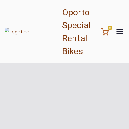
Saltar
Oporto
para
o
Special
conteúdo
0
Rental
Bikes