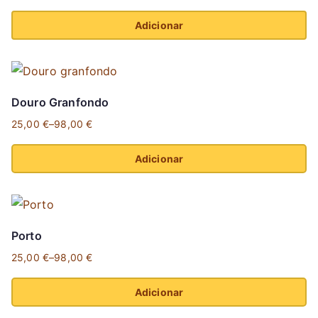
Adicionar
Douro Granfondo
25,00
€
–
98,00
€
Price
range:
Adicionar
25,00 €
This
through
product
98,00 €
has
Porto
multiple
25,00
€
–
98,00
€
variants.
Price
The
range:
Adicionar
options
25,00 €
This