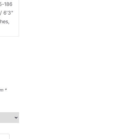
85-186
/ 6'3"
hes,
om
*