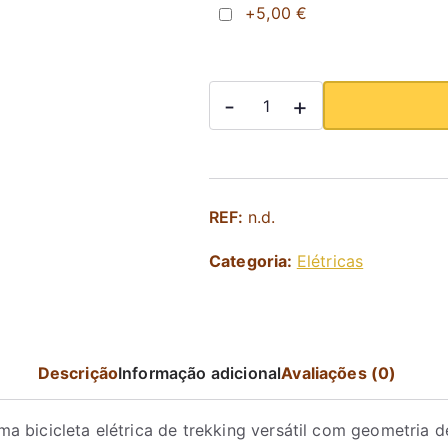
+5,00 €
Quantidade
-
+
de
TREK
TM1+
REF:
n.d.
Categoria:
Elétricas
Descrição
Informação adicional
Avaliações (0)
a bicicleta elétrica de trekking versátil com geometria d