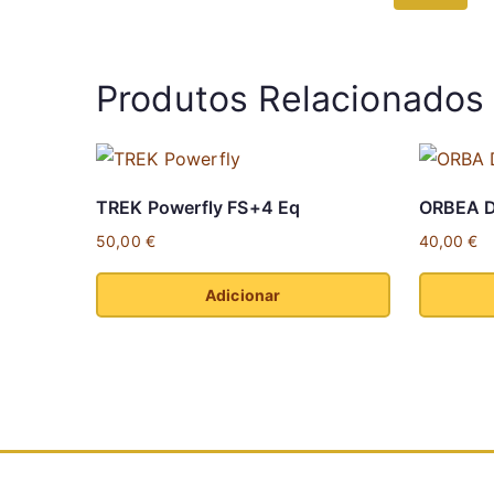
Produtos Relacionados
TREK Powerfly FS+4 Eq
ORBEA D
50,00
€
40,00
€
Adicionar
This
This
product
product
has
has
multiple
multiple
variants.
variants.
The
The