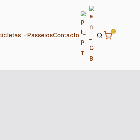
0
cicletas
Passeios
Contacto