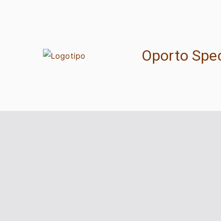
Saltar
para
o
conteúdo
Oporto Spec