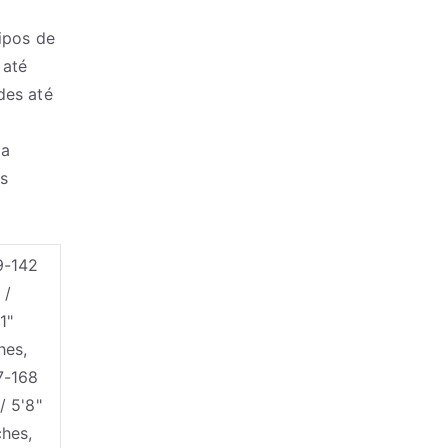
ipos de
 até
des até
ma
is
9-142
 /
1"
hes,
7-168
/ 5'8"
ches,