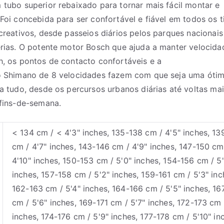
tubo superior rebaixado para tornar mais fácil montar e
Foi concebida para ser confortável e fiável em todos os t
creativos, desde passeios diários pelos parques nacionais
rias. O potente motor
Bosch
que ajuda a manter velocida
, os pontos de contacto confortáveis e a
o
Shimano
de 8 velocidades fazem com que seja uma óti
a tudo, desde os percursos urbanos diárias até voltas ma
fins-de-semana.
< 134 cm / < 4'3" inches, 135-138 cm / 4'5" inches, 13
cm / 4'7" inches, 143-146 cm / 4'9" inches, 147-150 cm
4'10" inches, 150-153 cm / 5'0" inches, 154-156 cm / 5'
inches, 157-158 cm / 5'2" inches, 159-161 cm / 5'3" inc
162-163 cm / 5'4" inches, 164-166 cm / 5'5" inches, 16
cm / 5'6" inches, 169-171 cm / 5'7" inches, 172-173 cm 
inches, 174-176 cm / 5'9" inches, 177-178 cm / 5'10" in