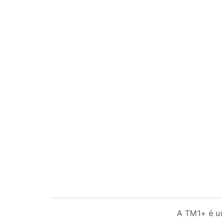
A
TM1+
é um