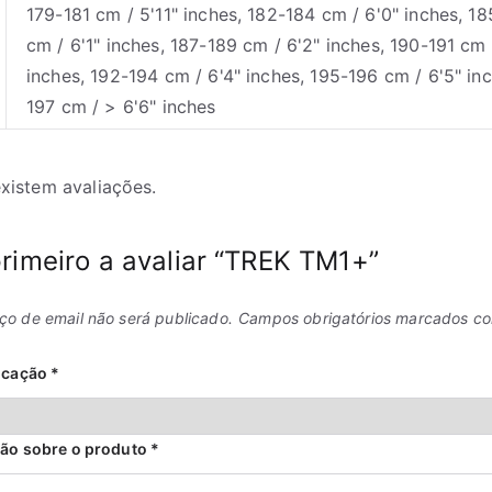
179-181 cm / 5'11" inches, 182-184 cm / 6'0" inches, 1
cm / 6'1" inches, 187-189 cm / 6'2" inches, 190-191 cm 
inches, 192-194 cm / 6'4" inches, 195-196 cm / 6'5" inc
197 cm / > 6'6" inches
xistem avaliações.
primeiro a avaliar “TREK TM1+”
ço de email não será publicado.
Campos obrigatórios marcados c
ficação
*
ção sobre o produto
*