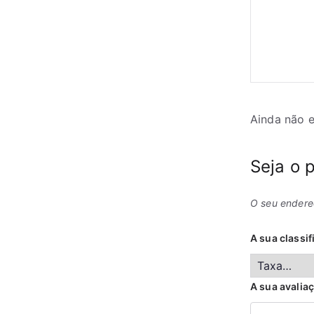
Ainda não e
Seja o 
O seu endere
A sua classi
A sua avalia