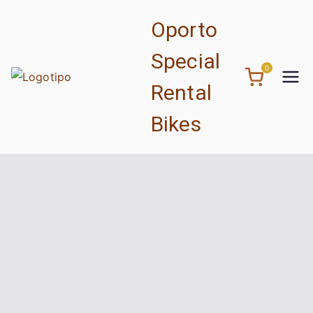
Saltar
Oporto
para
o
Special
conteúdo
0
Rental
Bikes