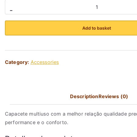
Capacete
-
com
Pala
Add to basket
quantity
Category:
Accessories
Description
Reviews (0)
Capacete multiuso com a melhor relação qualidade preç
performance e o conforto.